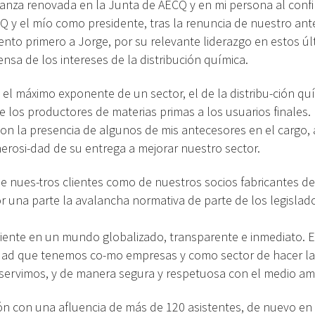
fianza renovada en la Junta de AECQ y en mi persona al con
 y el mío como presidente, tras la renuncia de nuestro ant
ento primero a Jorge, por su relevante liderazgo en estos ú
ensa de los intereses de la distribución química.
el máximo exponente de un sector, el de la distribu-ción qu
e los productores de materias primas a los usuarios finales.
n la presencia de algunos de mis antecesores en el cargo, a
rosi-dad de su entrega a mejorar nuestro sector.
de nues-tros clientes como de nuestros socios fabricantes
 una parte la avalancha normativa de parte de los legislado
ciente en un mundo globalizado, transparente e inmediato. E
idad que tenemos co-mo empresas y como sector de hacer l
 servimos, y de manera segura y respetuosa con el medio am
n con una afluencia de más de 120 asistentes, de nuevo en 