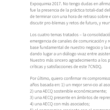
Expoquimia 2017. No tengo dudas en afirma
fue la presencia de la práctica totali-dad d
de terminar con una hora de retraso sobre 
discutir pro-blemas y retos de futuro, y re
Los cuatro temas tratados – la consolidació
emergencia de canales de comunicación y re
base fundamental de nuestro negocio y la 
dando lugar a un diálogo vivaz entre asiste
Nuestro más sincero agradecimiento a los po
críticas y satisfacciones de este 7CNDQ.
Por último, quiero confirmar mi compromiso 
años basada en: 1) un mejor servi-cio al aso
2) una AECQ sostenible económicamente;
3) una AECQ presente en ámbi-tos de repres
4) una AECQ con más asociados;