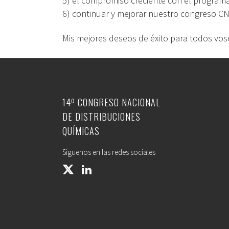
5) el compromiso creciente con el program
6) continuar y mejorar nuestro congreso C
Mis mejores deseos de éxito para todos voso
14º CONGRESO NACIONAL
DE DISTRIBUCIONES
QUÍMICAS
Síguenos en las redes sociales