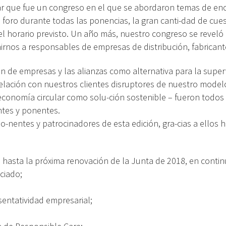
r que fue un congreso en el que se abordaron temas de eno
el foro durante todas las ponencias, la gran canti-dad de cue
el horario previsto. Un año más, nuestro congreso se revel
unirnos a responsables de empresas de distribución, fabrican
n de empresas y las alianzas como alternativa para la super
lación con nuestros clientes disruptores de nuestro modelo
economía circular como solu-ción sostenible – fueron todos
ntes y ponentes.
-nentes y patrocinadores de esta edición, gra-cias a ellos 
hasta la próxima renovación de la Junta de 2018, en continu
ciado;
entatividad empresarial;