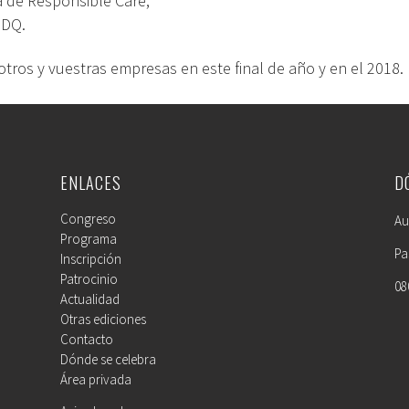
a de Responsible Care;
NDQ.
tros y vuestras empresas en este final de año y en el 2018.
ENLACES
D
Congreso
Au
Programa
Pa
Inscripción
Patrocinio
08
Actualidad
Otras ediciones
Contacto
Dónde se celebra
Área privada